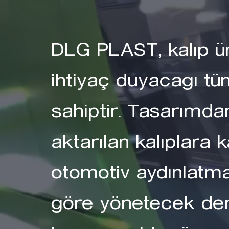
DLG PLAST, kalıp ü
ihtiyaç duyacagı t
sahiptir. Tasarımda
aktarılan kalıplara 
otomotiv aydınlatm
göre yönetecek den