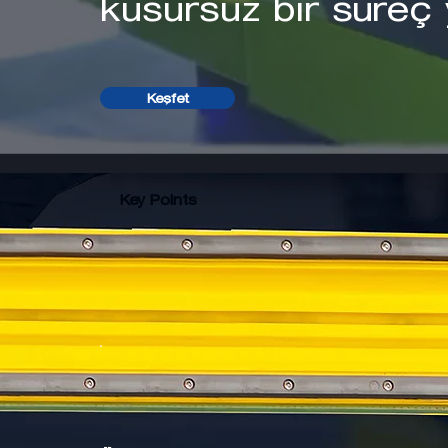
kusursuz bir süreç
Keşfet
Key Points