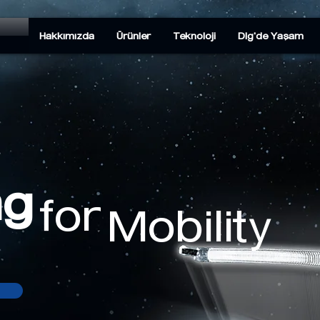
Hakkımızda
Ürünler
Teknoloji
Dlg'de Yaşam
ng
for
Mobility