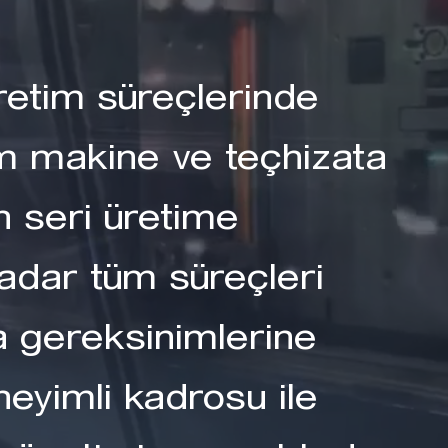
retim süreçlerinde
üm makine ve teçhizata
n seri üretime
kadar tüm süreçleri
a gereksinimlerine
eyimli kadrosu ile